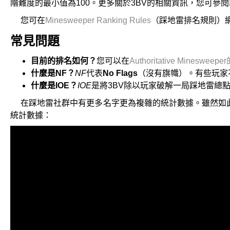
階難度的最小值為100。更多關於3BV的相關資訊，您可參閱
您可在
Minesweeper Ranking Rules
（踩地雷排名規則）
常見問題
目前的排名如何？
您可以在
Authoritative Mineswe
什麼是NF？
NF
代表
No Flags
（沒有旗幟）。有些玩家
什麼是IOE？
IOE
是將3BV除以玩家破解一局踩地雷總
在踩地雷社群中有更多名字更為複雜的統計數據。雖然如
統計數據：