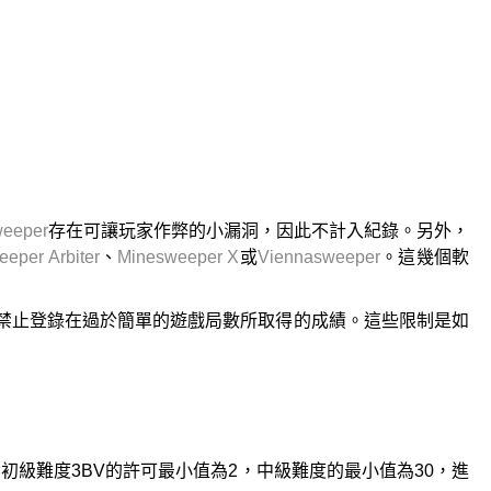
weeper
存在可讓玩家作弊的小漏洞，因此不計入紀錄。另外，
eper Arbiter
、
Minesweeper X
或
Viennasweeper
。這幾個軟
禁止登錄在過於簡單的遊戲局數所取得的成績。這些限制是如
初級難度3BV的許可最小值為2，中級難度的最小值為30，進