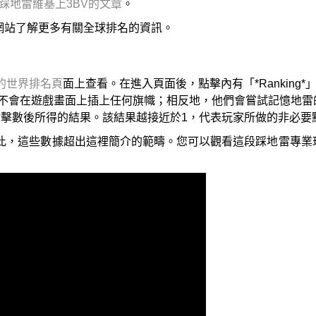
踩地雷維基上3BV的文章
。
網站了解更多有關全球排名的資訊。
eper的世界排名頁
面上查看。在進入頁面後，點擊內有「*Ranking
不會在遊戲畫面上插上任何旗幟；相反地，他們會嘗試記憶地雷
點擊數後所得的結果。該結果越接近於1，代表玩家所做的非必要
此，這些數據超出這裡簡介的範疇。您可以觀看這段踩地雷專業